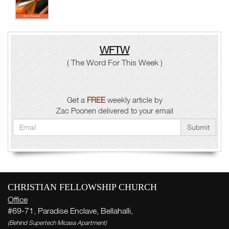
WFTW
( The Word For This Week )
Get a
FREE
weekly article by
Zac Poonen delivered to your email
Submit
CHRISTIAN FELLOWSHIP CHURCH
Office
#69-71, Paradise Enclave, Bellahalli,
(Behind Supertech Micasa Apartment)