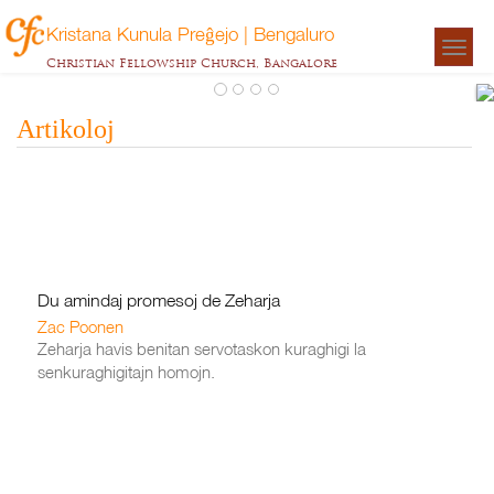
Kristana Kunula Preĝejo | Bengaluro
Togg
Christian Fellowship Church, Bangalore
navigat
Artikoloj
Du amindaj promesoj de Zeharja
Zac Poonen
Zeharja havis benitan servotaskon kuraghigi la
senkuraghigitajn homojn.