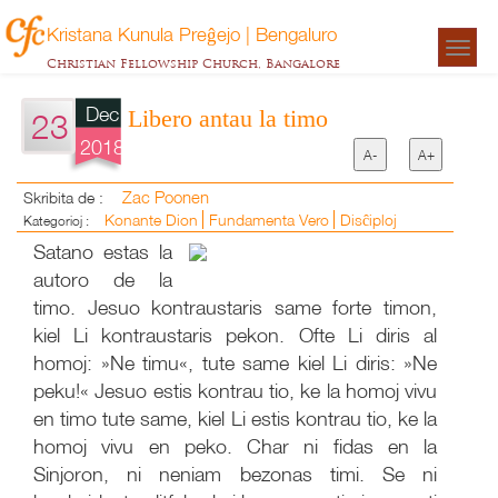
Kristana Kunula Preĝejo | Bengaluro
Togg
Christian Fellowship Church, Bangalore
navigat
Dec
Libero antau la timo
23
2018
A-
A+
Zac Poonen
Skribita de :
Konante Dion
Fundamenta Vero
Disĉiploj
Kategorioj :
Satano estas la
autoro de la
timo. Jesuo kontraustaris same forte timon,
kiel Li kontraustaris pekon. Ofte Li diris al
homoj: »Ne timu«, tute same kiel Li diris: »Ne
peku!« Jesuo estis kontrau tio, ke la homoj vivu
en timo tute same, kiel Li estis kontrau tio, ke la
homoj vivu en peko. Char ni fidas en la
Sinjoron, ni neniam bezonas timi. Se ni