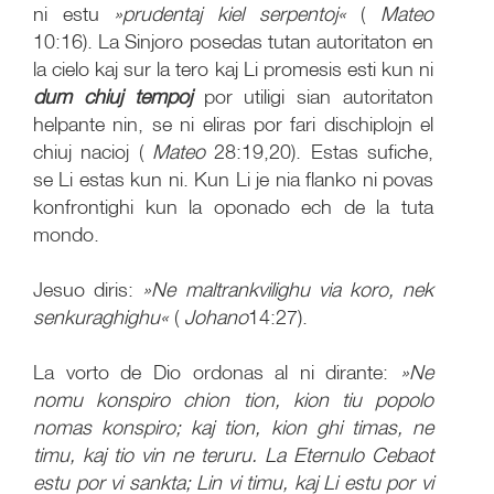
ni estu
»prudentaj kiel serpentoj«
(
Mateo
10:16). La Sinjoro posedas tutan autoritaton en
la cielo kaj sur la tero kaj Li promesis esti kun ni
dum chiuj tempoj
por utiligi sian autoritaton
helpante nin, se ni eliras por fari dischiplojn el
chiuj nacioj (
Mateo
28:19,20). Estas sufiche,
se Li estas kun ni. Kun Li je nia flanko ni povas
konfrontighi kun la oponado ech de la tuta
mondo.
Jesuo diris:
»Ne maltrankvilighu via koro, nek
senkuraghighu«
(
Johano
14:27).
La vorto de Dio ordonas al ni dirante:
»Ne
nomu konspiro chion tion, kion tiu popolo
nomas konspiro; kaj tion, kion ghi timas, ne
timu, kaj tio vin ne teruru. La Eternulo Cebaot
estu por vi sankta; Lin vi timu, kaj Li estu por vi