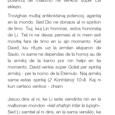
potencoj de mallumo ne venkos super Lia
eklezio.
Trovighas multaj antikristanaj potencoj, agantaj
en la mondo. Sed Dio ne donacis al ni spiriton
de timo. Tiuj, kiuj Lin honoras, estos honorataj
de Li. Tiel ni ne devas permesi al ni mem esti
movitaj fare de timo en iu ajn momento. Kiel
David, kiu rifuzis uzi la armilan ekiparon de
Saulo, ni same ne dependas de la homoj au de
la armiloj de la karno por nin helpi en tia
momento. David venkis super Goliat per spiritaj
armiloj - per la nomo de la Eternulo. Niaj armiloj
same estas spiritaj (
2 Korintanoj 10:4
). Kaj ni
kun certeco venkos - chiam.
Jesuo diris al ni, ke Li estis sendinta nin en la
malbonan mondon
»kiel shafojn inter la lupojn«
.
Sed Li samtiel al ni diris, en la sama versiklo, ke