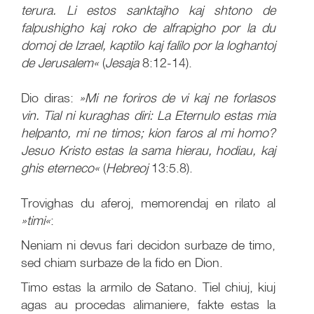
terura. Li estos sanktajho kaj shtono de
falpushigho kaj roko de alfrapigho por la du
domoj de Izrael, kaptilo kaj falilo por la loghantoj
de Jerusalem«
(
Jesaja
8:12-14).
Dio diras:
»Mi ne foriros de vi kaj ne forlasos
vin. Tial ni kuraghas diri: La Eternulo estas mia
helpanto, mi ne timos; kion faros al mi homo?
Jesuo Kristo estas la sama hierau, hodiau, kaj
ghis eterneco«
(
Hebreoj
13:5.8).
Trovighas du aferoj, memorendaj en rilato al
»timi«
:
Neniam ni devus fari decidon surbaze de timo,
sed chiam surbaze de la fido en Dion.
Timo estas la armilo de Satano. Tiel chiuj, kiuj
agas au procedas alimaniere, fakte estas la