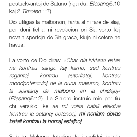
postsekvantoj de Satano (rigardu:
Efesanoj
6:10
kaj 2
Timoteo
1:7).
Dio utiligas la malbonon, farita al ni fare de aliaj,
por doni tiel al ni revelacion pri Sia vorto kaj
novajn spertojn de Sia graco, kiujn ni cetere ne
havus.
La vorto de Dio diras:
»Char nia luktado estas
ne kontrau sango kaj karno, sed kontrau
regantoj, kontrau autoritatoj, kontrau
mondpotenculoj de la nuna mallumo, kontrau
la spiritaroj de malbono en la chielejoj«
(
Efesanoj
6:12). La Sinjoro instruis min per tiu
chi versiklo, ke
se mi volas batali efektive
kontrau la satanaj potencoj,
mi neniam devas
batali kontrau la homaj estajhoj
.
Sub la Malnova Interligo la izraelidoj batalis