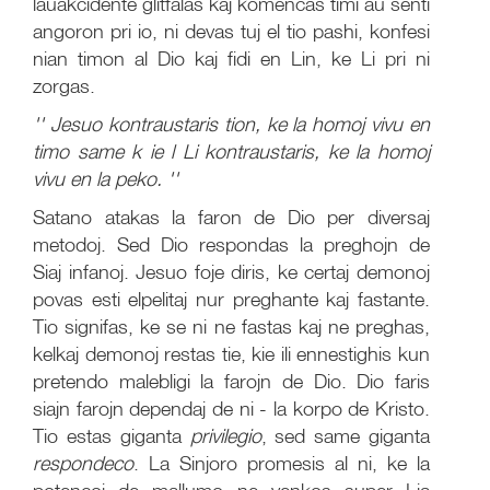
lauakcidente glitfalas kaj komencas timi au senti
angoron pri io, ni devas tuj el tio pashi, konfesi
nian timon al Dio kaj fidi en Lin, ke Li pri ni
zorgas.
''
Jesuo kontraustaris tion, ke la homoj vivu en
timo same k
ie
l Li kontraustaris, ke la homoj
vivu en la peko. ''
Satano atakas la faron de Dio per diversaj
metodoj. Sed Dio respondas la preghojn de
Siaj infanoj. Jesuo foje diris, ke certaj demonoj
povas esti elpelitaj nur preghante kaj fastante.
Tio signifas, ke se ni ne fastas kaj ne preghas,
kelkaj demonoj restas tie, kie ili ennestighis kun
pretendo malebligi la farojn de Dio. Dio faris
siajn farojn dependaj de ni - la korpo de Kristo.
Tio estas giganta
privilegio
, sed same giganta
respondeco
. La Sinjoro promesis al ni, ke la